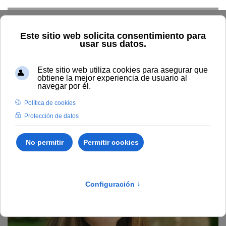
Skip to main content
Home
Profesorado
Directorio profesor
Piedad Ortiz
Fernández