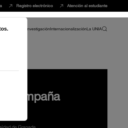
ca
Registro electrónico
Atención al estudiante
ria
Profesorado
Investigación
Internacionalización
La UNIA
uis Campaña
rsidad de Granada