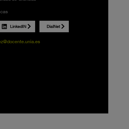
icas
LinkedIN
DialNet
ez@docente.unia.es