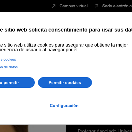
Campus virtual
Sede electróni
Estudiar
Innovación
Vida universita
is Campaña Jiménez
Rafael L
Jiménez
Profesor Asociado Unive