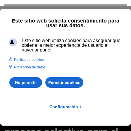
Skip to main content
Inicio
Tablón de anuncios de RRHH
Acuerdo de 3 de
marzo de 2023, del Tribunal encargado de valorar el proceso
selectivo para el ingreso en la Escala de Gestión Universitaria de
la Universidad Internacional de Andalucía. Proceso selectivo
C220FB01.
Acuerdo de 3 de marzo de
2023, del Tribunal
encargado de valorar el