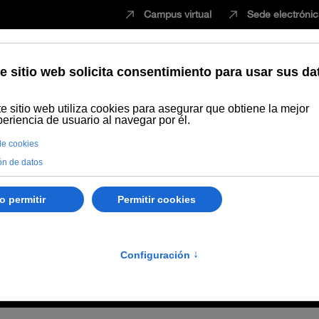
Campus virtual
Sede electróni
Estudiar
Innovación
Vida universita
 diciembre de 2023 del Tribunal encargado de valorar el proceso selec
ciembre de 2023 del Tr
electivo para el ingreso 
a