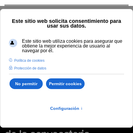
Skip to main content
Inicio
Tablón de anuncios de RRHH
Acuerdo de 29 de
noviembre de 2022 de la Comisión de Valoración de la
convocatoria extraordinaria para la provisión de puestos de
trabajo vacantes correspondientes a la Relación de Puestos de
Trabajo, convocada por resolución 164/2022.
Acuerdo de 29 de
noviembre de 2022 de la
Comisión de Valoración