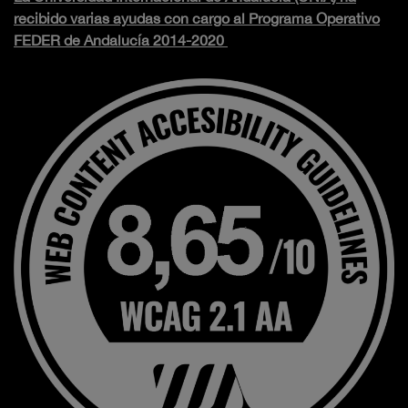
recibido varias ayudas con cargo al Programa Operativo
FEDER de Andalucía 2014-2020