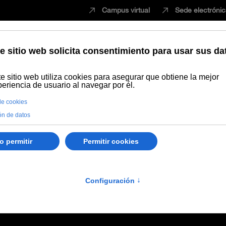
Campus virtual
Sede electróni
Estudiar
Innovación
Vida universita
ité de Valoración encargado de valorar la convocatoria extraordinari
de Valoración encargado
dinaria para la selecció
 funcionario interino