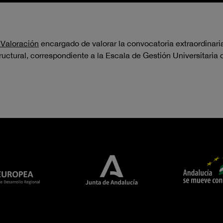
 Valoración
e
ncargado de
valorar
la convocatoria extraordinar
tructural, correspondiente
a
la Escala de Gesti
ón Universitaria