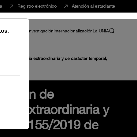
ca
Registro electrónico
Atención al estudiante
ria
Profesorado
Investigación
Internacionalización
La UNIA
la convocatoria extraordinaria y de carácter temporal,
misión de
ria extraordinaria y
ución 155/2019 de