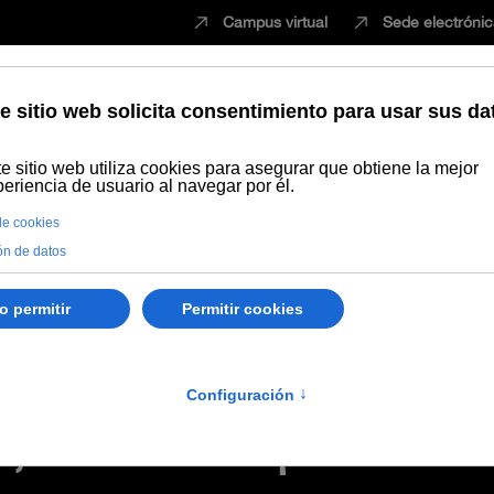
Campus virtual
Sede electróni
Estudiar
Innovación
Vida universita
 de enero de 2020 de la Comisión de Valoración para la resolución de 
 enero de 2020 de la Co
esolución de la convocato
l, convocada por Resol