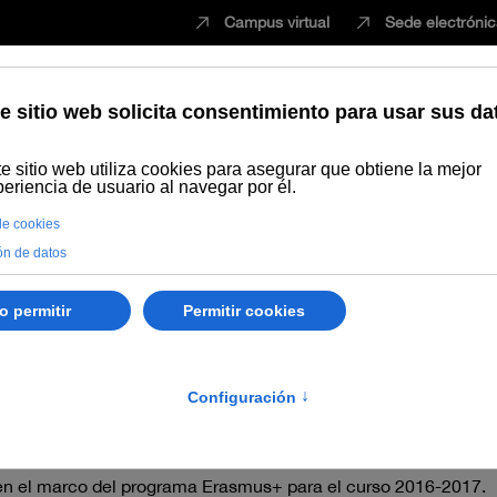
Campus virtual
Sede electróni
Estudiar
Innovación
Vida universita
sional Erasmus+ para el curso 2016-2017
al Erasmus+ para el cur
ica la propuesta provisional de adjudicación y denegación de 
s en el marco del programa Erasmus+ para el curso 2016-2017.