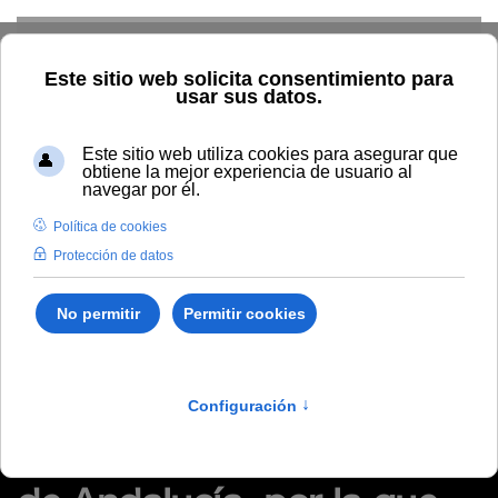
Skip to main content
Inicio
Tablón de anuncios de RRHH
Resolución Rectoral
113/2024, de la Universidad Internacional de Andalucía, por la
que se declara aprobada la relación provisional de personas
aspirantes admitidas y excluidas al proceso selectivo para el
ingreso en la Escala Auxiliar Administrativa
Resolución Rectoral
113/2024, de la
Universidad Internacional