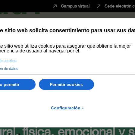
Campus virtual
Sede electróni
Estudiar
Innovación
Vida universita
 salud? Por una salud integral, física, emocional y social
endemos por salud? Por 
gral, física, emocional y s