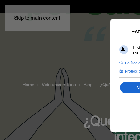
Skip to main content
Home
Vida universitaria
Blog
¿Qué entendemos por
¿Qué ent
inte