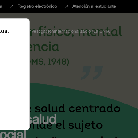
ca
Registro electrónico
Atención al estudiante
ria
Profesorado
Investigación
Internacionalización
La UNIA
una salud
ocial