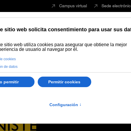
Campus virtual
Sede electróni
Estudiar
Innovación
Vida universita
letín empleo & prácticas Instituciones UE (18-2023)