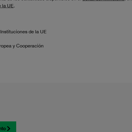
 la UE
.
nstituciones de la UE
uropea y Cooperación
nto