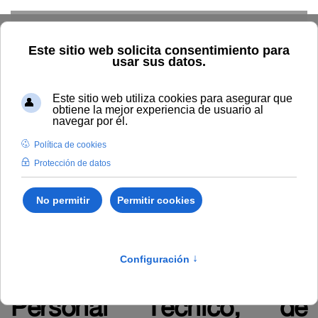
Skip to main content
Inicio
Administración y servicios
RRHH
Empleados
Concursos
Convocatoria concurso para la provisión los
puestos de trabajo del Personal Técnico, de Gestión y de
Administración y Servicios (PTGAS) por el sistema de concurso
general. (RR 207/2024)
Convocatoria concurso
para la provisión los
puestos de trabajo del
Personal Técnico, de