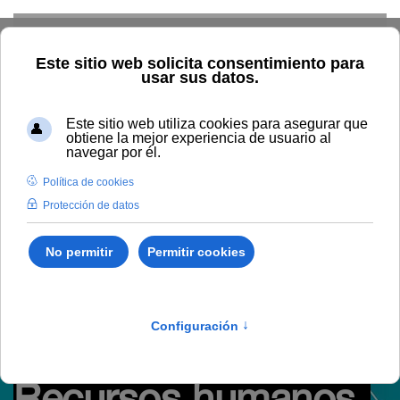
Skip to main content
TIC
G. Económica
RRHH
Audiovisuales
Comunicación
Control Interno
Biblioteca
Área de Contratación
Inspección de Servicios
Inicio
Administración y servicios
RRHH
Recursos humanos