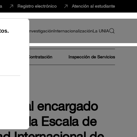
ca
Registro electrónico
Atención al estudiante
ria
Profesorado
Investigación
Internacionalización
La UNIA
Área de Contratación
Inspección de Servicios
ribunal encargado
so en la Escala de
d Internacional de