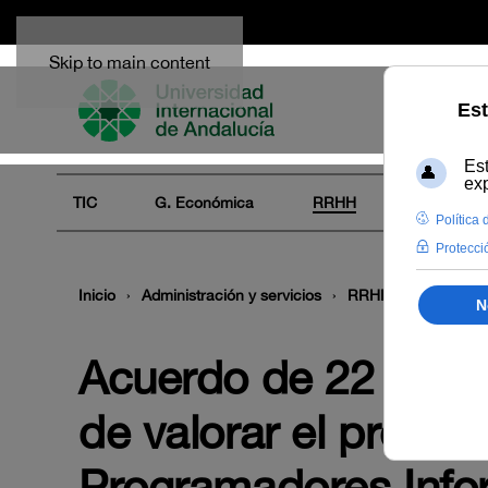
Skip to main content
TIC
G. Económica
RRHH
Audiovisua
Inicio
Administración y servicios
RRHH
Empleo
Acuerdo de 22 de no
de valorar el proces
Programadores Infor