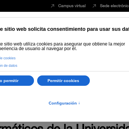
Campus virtual
Sede electróni
Estudiar
Innovación
Vida universita
les
Comunicación
Control Interno
Biblioteca
Novedades en empleo
viembre de 2023, del T
o selectivo para el ingre
máticos de la Universida