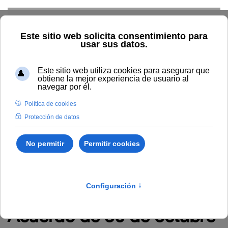
Skip to main content
TIC
G. Económica
RRHH
Audiovisuales
Comunicación
Control Interno
Biblioteca
Área de Contratación
Inspección de Servicios
Inicio
Administración y servicios
RRHH
Empleo
Novedades en empleo
Acuerdo de 30 de octubre