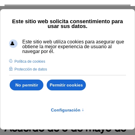
Skip to main content
TIC
G. Económica
RRHH
Audiovisuales
Comunicación
Control Interno
Biblioteca
Área de Contratación
Inspección de Servicios
Inicio
Administración y servicios
RRHH
Empleo
Novedades en empleo
Acuerdo de 5 de mayo de