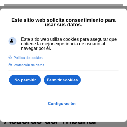
Skip to main content
TIC
G. Económica
RRHH
Audiovisuales
Comunicación
Control Interno
Biblioteca
Área de Contratación
Inspección de Servicios
Inicio
Administración y servicios
RRHH
Empleo
Novedades en empleo
Acuerdo del Tribunal