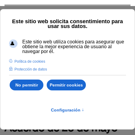
Skip to main content
TIC
G. Económica
RRHH
Audiovisuales
Comunicación
Control Interno
Biblioteca
Área de Contratación
Inspección de Servicios
Inicio
Administración y servicios
RRHH
Empleo
Novedades en empleo
Acuerdo de 23 de mayo