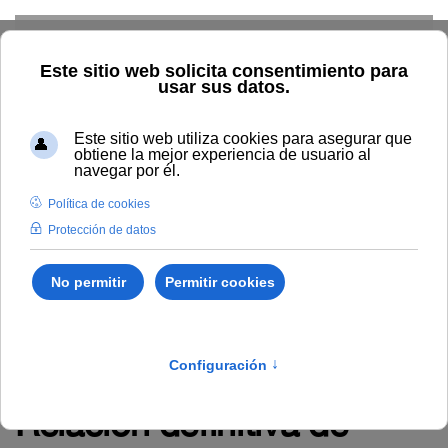
Skip to main content
TIC
G. Económica
RRHH
Audiovisuales
Comunicación
Control Interno
Biblioteca
Área de Contratación
Inspección de Servicios
Inicio
Administración y servicios
RRHH
Empleo
Novedades en empleo
Relación definitiva de