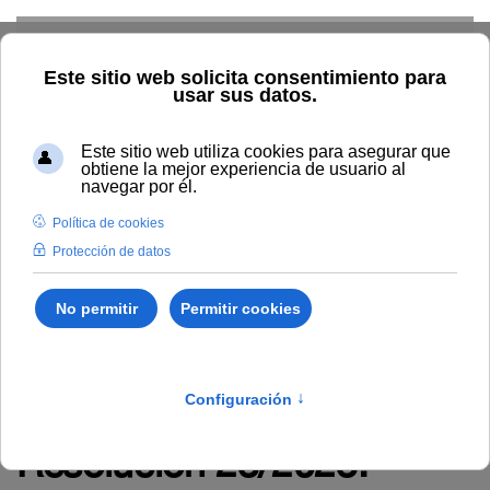
Skip to main content
TIC
G. Económica
RRHH
Audiovisuales
Comunicación
Control Interno
Biblioteca
Área de Contratación
Inspección de Servicios
Inicio
Administración y servicios
RRHH
Empleo
Novedades en empleo
Resolución 23/2023: