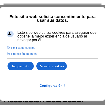
Skip to main content
TIC
G. Económica
RRHH
Audiovisuales
Comunicación
Control Interno
Biblioteca
Área de Contratación
Inspección de Servicios
Inicio
Administración y servicios
RRHH
Empleo
Novedades en empleo
Resolución 262/2022: