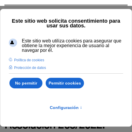
Skip to main content
TIC
G. Económica
RRHH
Audiovisuales
Comunicación
Control Interno
Biblioteca
Área de Contratación
Inspección de Servicios
Inicio
Administración y servicios
RRHH
Empleo
Novedades en empleo
Resolución 263/2022: