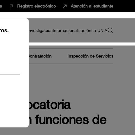
ca
Registro electrónico
Atención al estudiante
ria
Profesorado
Investigación
Internacionalización
La UNIA
Área de Contratación
Inspección de Servicios
 convocatoria
es (con funciones de