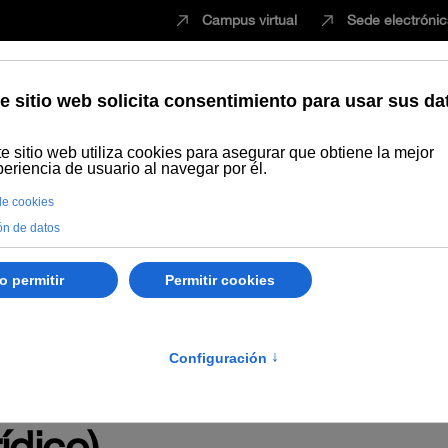
Campus virtual
Sede electróni
Estudiar
Innovación
Vida universita
les
Comunicación
Control Interno
Biblioteca
Novedades en empleo
ión de Valoración de la
la selección de aspirant
ídico)