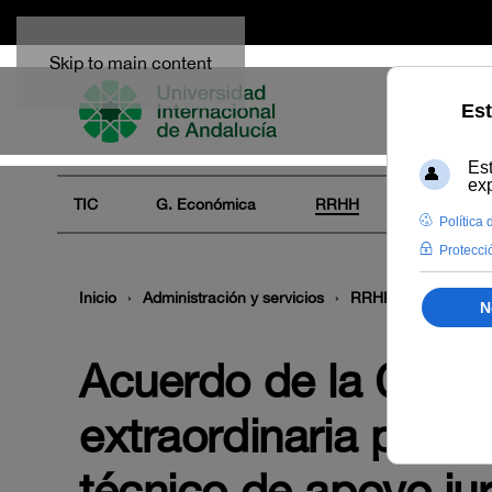
Skip to main content
TIC
G. Económica
RRHH
Audiovisua
Inicio
Administración y servicios
RRHH
Empleo
Acuerdo de la Comis
extraordinaria para 
técnico de apoyo jur