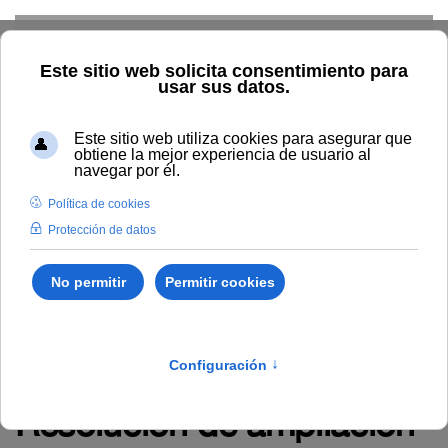
Skip to main content
TIC
G. Económica
RRHH
Audiovisuales
Comunicación
Control Interno
Biblioteca
Área de Contratación
Inspección de Servicios
Inicio
Administración y servicios
RRHH
Empleo
Novedades en empleo
Resolución de ampliación