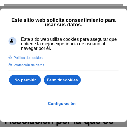
Skip to main content
TIC
G. Económica
RRHH
Audiovisuales
Comunicación
Control Interno
Biblioteca
Área de Contratación
Inspección de Servicios
Inicio
Administración y servicios
RRHH
Empleo
Novedades en empleo
Resolución por la que se