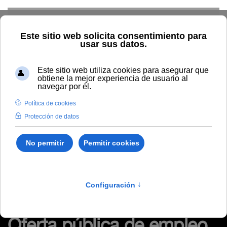
Skip to main content
TIC
G. Económica
RRHH
Audiovisuales
Comunicación
Control Interno
Biblioteca
Área de Contratación
Inspección de Servicios
Inicio
Administración y servicios
RRHH
Empleo
Oferta pública de empleo
Oferta pública de empleo