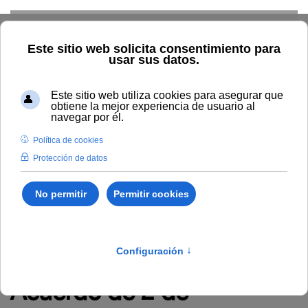
Skip to main content
TIC
G. Económica
RRHH
Audiovisuales
Comunicación
Control Interno
Biblioteca
Área de Contratación
Inspección de Servicios
Inicio
Administración y servicios
RRHH
Empleo
Procesos selectivos
Acuerdo de 2 de