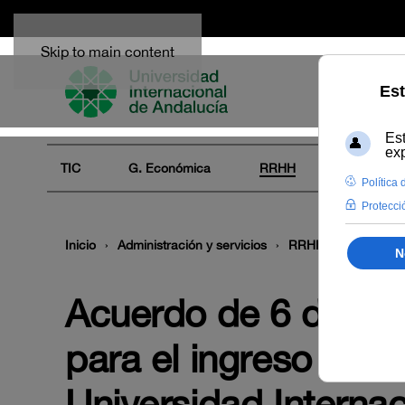
Skip to main content
TIC
G. Económica
RRHH
Audiovisua
Inicio
Administración y servicios
RRHH
Empleo
Acuerdo de 6 de juli
para el ingreso en la
Universidad Internac