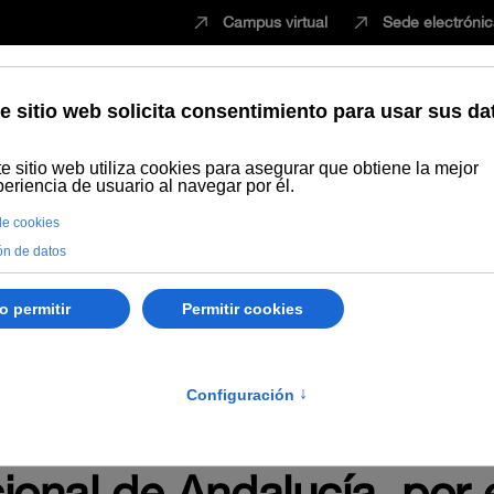
Campus virtual
Sede electróni
Estudiar
Innovación
Vida universita
les
Comunicación
Control Interno
Biblioteca
Procesos selectivos
o de 2024 del Tribunal d
 Escala de Auxiliar Admin
ional de Andalucía, por 