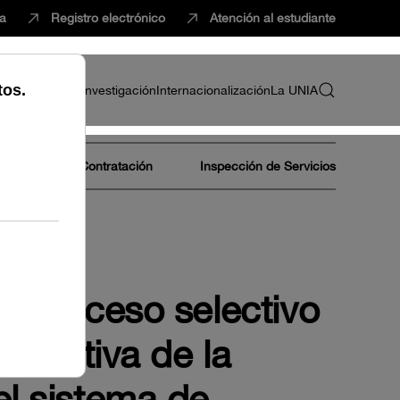
ca
Registro electrónico
Atención al estudiante
ria
Profesorado
Investigación
Internacionalización
La UNIA
Área de Contratación
Inspección de Servicios
el proceso selectivo
istrativa de la
el sistema de