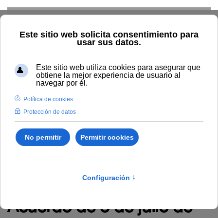
Skip to main content
TIC
G. Económica
RRHH
Audiovisuales
Comunicación
Control Interno
Biblioteca
Área de Contratación
Inspección de Servicios
Inicio
Administración y servicios
RRHH
Empleo
Procesos selectivos
Acuerdo de 8 de julio de