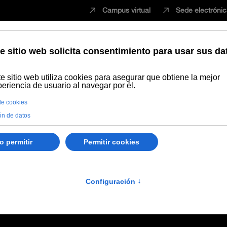
Campus virtual
Sede electróni
Estudiar
Innovación
Vida universita
l patrimonio musical. Activar la memoria sonora desde la escena
 escenario del patrimonio musi