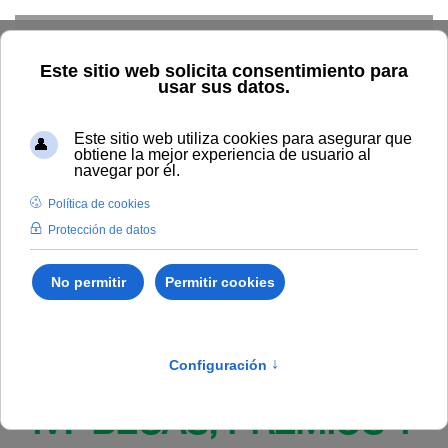
Skip to main content
Inicio
BOUNIA
Resolución Rectoral 136/2025, de 12 de
junio, de la Universidad Internacional de Andalucía, por la que se
resuelven las becas y ayudas de la convocatoria UNIA-
Academia, para cursar Másteres Universitarios en el curso
académico 2025-2026, para los alumnos de la primera fase de
preinscripción.
Publicado en:
Bounia Número 12
IV. BECAS, PREMIOS Y