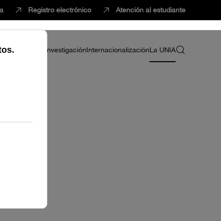
ca
Registro electrónico
Atención al estudiante
ria
Profesorado
Investigación
Internacionalización
La UNIA