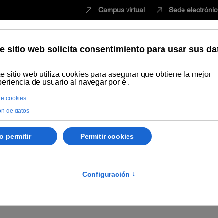
Campus virtual
Sede electróni
Estudiar
Innovación
Vida universita