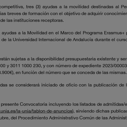
ompetitiva, tres (3) ayudas a la movilidad destinadas al P
ias breves de formación con el objetivo de adquirir conocimi
de las instituciones receptoras.
de ayudas a la Movilidad en el Marco del Programa Erasmus+
s de la Universidad Internacional de Andalucía durante el cu
stán sujetas a la disponibilidad presupuestaria existente y se
0 y 3011 1000 230, y con número de expediente 2023/0000318
3.900€), en función del número que se conceda de las mismas
as se considerará iniciado de oficio con la publicación de l
a presente Convocatoria incluyendo los listados de admitidas/ex
.unia.es/la-unia/tablon-de-anuncios
), sirviendo dichas public
octubre, del Procedimiento Administrativo Común de las Adminis