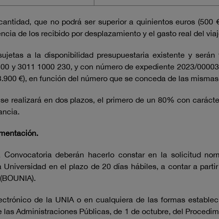
tidad, que no podrá ser superior a quinientos euros (500 €
ncia de los recibido por desplazamiento y el gasto real del viaj
ujetas a la disponibilidad presupuestaria existente y serán
0 y 3011 1000 230, y con número de expediente 2023/0000318
3.900 €), en función del número que se conceda de las mismas
se realizará en dos plazos, el primero de un 80% con caráct
ancia.
umentación.
a Convocatoria deberán hacerlo constar en la solicitud no
a Universidad en el plazo de 20 días hábiles, a contar a partir
a (BOUNIA).
lectrónico de la UNIA o en cualquiera de las formas establec
 las Administraciones Públicas, de 1 de octubre, del Procedi