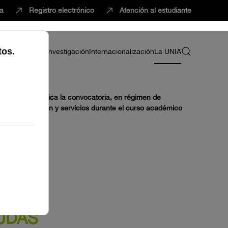
ca
Registro electrónico
Atención al estudiante
ria
Profesorado
Investigación
Internacionalización
La UNIA
ue se hace pública la convocatoria, en régimen de
e administración y servicios durante el curso académico
YUDAS