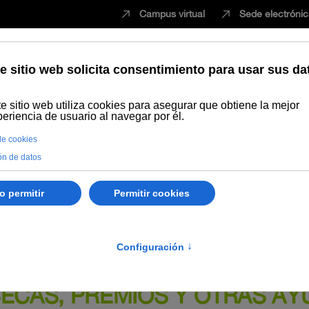
Campus virtual
Sede electróni
Estudiar
Innovación
Vida universita
de septiembre, de la Universidad Internacional de Andalucía, por la q
marco del programa Erasmus+ para su personal técnico, de gestión y d
BECAS, PREMIOS Y OTRAS A