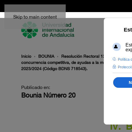
Skip to main content
Inicio
BOUNIA
Resolución Rectoral 139/2023, de 26 
concurrencia competitiva, de ayudas a la movilidad en el 
2023/2024 (Código BDNS 718543).
Publicado en:
Bounia Número 20
IV. 