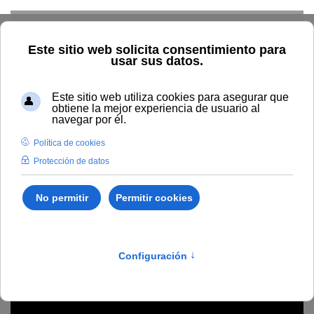
Skip to main content
Inicio
Estudiar
Oferta académica
Ciencias Sociales y
Jurídicas
Investigación de delitos contra fauna salvaje
Microcredenciales
/
Ciencias Sociales y Jurídicas
/
B187
Investigación de delitos
contra fauna salvaje