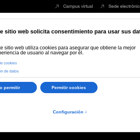
Campus virtual
Sede electróni
Estudiar
Innovación
Vida universita