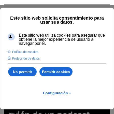
Skip to main content
Inicio
Estudiar
Oferta académica
Tipo/Formato
Vídeo/ Grabación videoconferencia
Píldora audiovisual "Cómo
elaborar un guión de un podcast educativo" (#digitalízateUNIA)
https://youtu.be/-b2jg2SnO58
Píldora audiovisual
"Cómo elaborar un