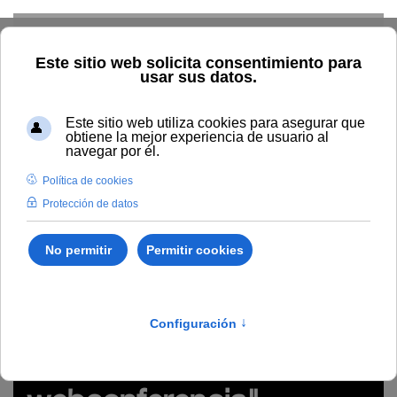
Skip to main content
Inicio
Estudiar
Oferta académica
Tipo/Formato
Vídeo/ Grabación videoconferencia
Píldora audiovisual
"Herramientas de webconferencia" (#digitalízateUNIA)
https://youtu.be/TweZacUoGto
Píldora audiovisual
"Herramientas de