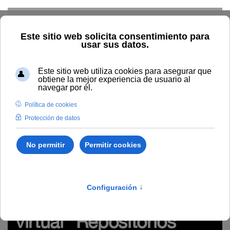
Skip to main content
Inicio
Estudiar
Oferta académica
Tipo/Formato
Vídeo/ Grabación videoconferencia
REA del seminario virtual
"Repositorios institucionales de contenido educativo: gestión de
materiales para la docencia y aprendizaje" (#webinarsUNIA)
http://hdl.handle.net/10334/5740
REA del seminario
virtual "Repositorios