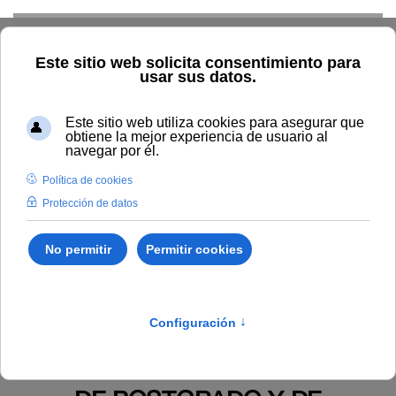
Skip to main content
Inicio
Estudiar
Oferta académica
Normativa
Propia
Ordenación académica
Reglamento de enseñanzas de
postgrado y de formación continua de la Universidad
Internacional de Andalucía (aprobado por el Consejo de Gobierno
de la Universidad Internacional de Andalucía en su sesión
ordinaria celebrada el 19 de diciembre de 2018).
Publicado en:
SUPLEMENTO ESPECIAL BOUNIA 1/2022
REGLAMENTO DE ENSEÑANZAS