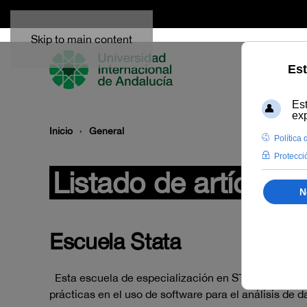
Skip to main content
Inicio
General
Listado de artículos
Escuela Stata
Esta escuela de especialización en STATA trata de 
prácticas en el uso de software para el análisis d