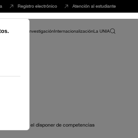
ca
Registro electrónico
Atención al estudiante
ria
Profesorado
Investigación
Internacionalización
La UNIA
 para quienes el disponer de competencias