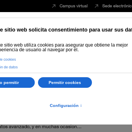
Campus virtual
Sede electróni
Estudiar
Innovación
Vida universita
 en "general"
dar respuesta a la demanda de profesionales e investigadores
e datos avanzado, y en muchas ocasion…