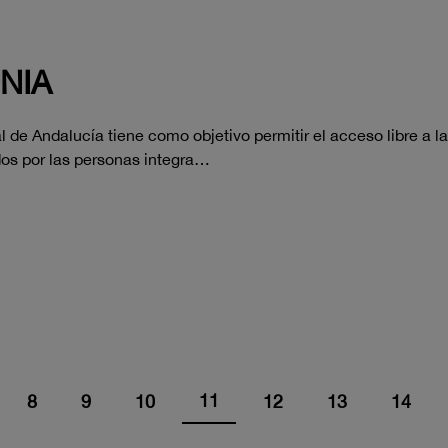
UNIA
l de Andalucía tiene como objetivo permitir el acceso libre a la
dos por las personas integra…
11
8
9
10
12
13
14