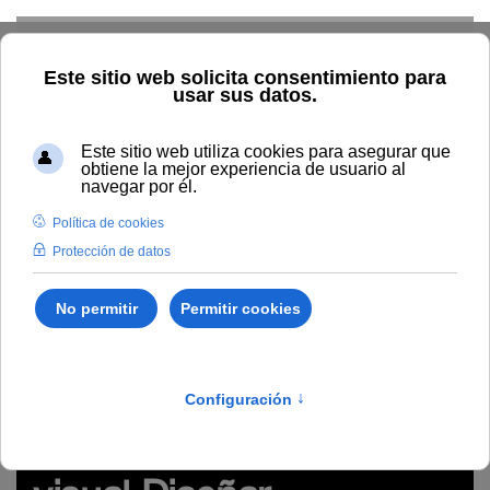
Skip to main content
Inicio
Innovación
Conocimiento abierto y difusión
Recursos Educativos en abierto
Tipo/Formato
Vídeo/
Grabación videoconferencia
Grabación del seminario visual
Diseñar infografías educativas o actividades basadas en
información visual (#WebinarsUNIA)
https://vimeo.com/708546419
Grabación del seminario