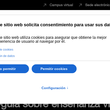
Campus virtual
Sede electróni
Estudiar
Innovación
Vida universita
Recursos Educativos en abierto
Temática
Manejo del campus vi
os, bienvenida
uía sobre enseñanza vir