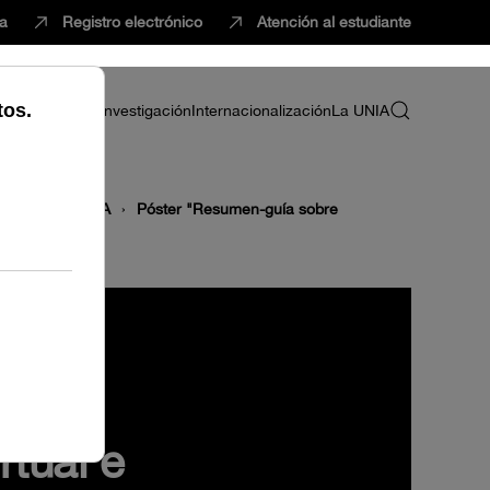
ca
Registro electrónico
Atención al estudiante
ria
Profesorado
Investigación
Internacionalización
La UNIA
rtual de la UNIA
Póster "Resumen-guía sobre
tual e