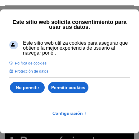
Skip to main content
Inicio
Innovación
Conocimiento abierto y difusión
Recursos Educativos en abierto
Tipo/Formato
Vídeo/
Grabación videoconferencia
Píldora audiovisual "¿Para qué
sirve la robótica educativa?" (#digitalízateUNIA)
robótica,creatividad, programación, herramientas,
tecnologías emergentes, actividades, proyectos
Píldora audiovisual