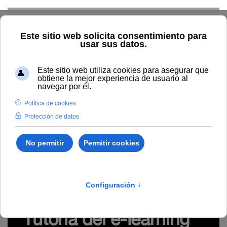
Skip to main content
Inicio
Innovación
Conocimiento abierto y difusión
Recursos Educativos en abierto
Tipo/Formato
Vídeo/
Grabación videoconferencia
Píldora audiovisual "Tutoría del e-
learning" (#digitalízateUNIA)
https://youtu.be/l0LDvHy1FNg
Píldora audiovisual
"Tutoría del e-learning"