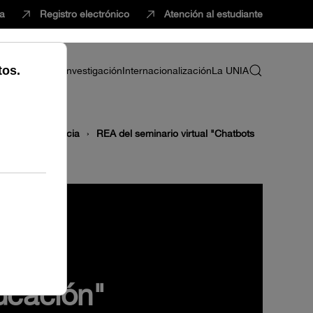
ca
Registro electrónico
Atención al estudiante
ria
Profesorado
Investigación
Internacionalización
La UNIA
 videoconferencia
REA del seminario virtual "Chatbots
ucación"