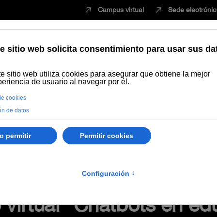
Campus virtual
Sede electróni
Estudiar
Innovación
Vida universita
Recursos Educativos en abierto
Tipo/Formato
Vídeo/ Grabación
 virtual "Chatbots en ed