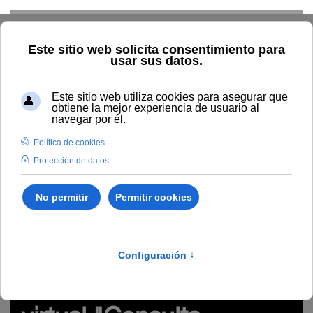
Skip to main content
Inicio
Innovación
Conocimiento abierto y difusión
Recursos Educativos en abierto
Tipo/Formato
Vídeo/
Grabación videoconferencia
REA del seminario virtual
"Consulta, Publicación y Visibilidad de Documentos y
Presentaciones Académicas en Red" (#webinarsUNIA)
http://hdl.handle.net/10334/4082
REA del seminario