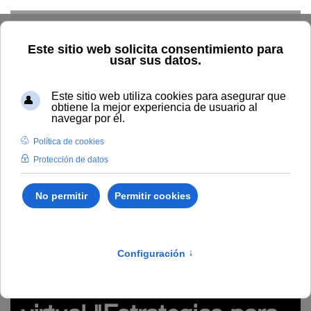
Skip to main content
Inicio
Innovación
Conocimiento abierto y difusión
Recursos Educativos en abierto
Tipo/Formato
Vídeo/
Grabación videoconferencia
REA del seminario virtual
"Estrategias para el diseño de materiales y recursos de
aprendizaje accesibles" (#webinarsUNIA)
http://hdl.handle.net/10334/5598
REA del seminario