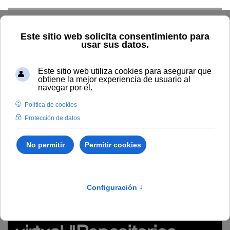
Skip to main content
Inicio
Innovación
Conocimiento abierto y difusión
Recursos Educativos en abierto
Tipo/Formato
Vídeo/
Grabación videoconferencia
REA del seminario virtual
"Repositorios institucionales de contenido educativo: gestión de
materiales para la docencia y aprendizaje" (#webinarsUNIA)
http://hdl.handle.net/10334/5740
REA del seminario