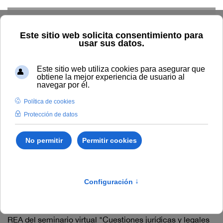
Skip to main content
Inicio
Innovación
Conocimiento abierto y difusión
Recursos Educativos en abierto
Tipo/Formato
Vídeo/
Grabación videoconferencia
Vídeo/ Grabación
videoconferencia
REA del seminario virtual "Creación de
Videopresentaciones animadas para elearning"
(#webinarsUNIA)
REA del seminario virtual "Cuestiones jurídicas y legales