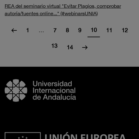
REA del seminario virtual "Evitar Plagios, comprobar
autoría/fuentes online..." (#webinarsUNIA)
10
1
…
7
8
9
11
12
13
14